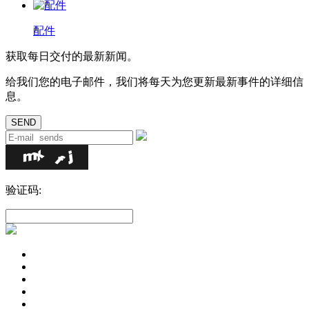
配件
获取每日交付的最新新闻。
给我们您的电子邮件，我们将每天为您更新最新事件的详细信
息。
验证码: