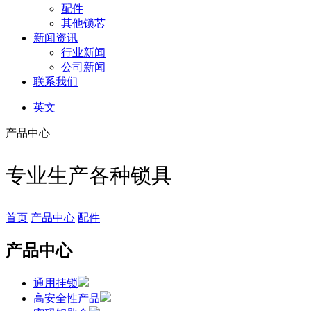
配件
其他锁芯
新闻资讯
行业新闻
公司新闻
联系我们
英文
产品中心
专业生产各种锁具
首页
产品中心
配件
产品中心
通用挂锁
高安全性产品