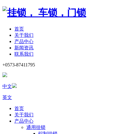
首页
关于我们
产品中心
新闻资讯
联系我们
+0573-87411795
中文
英文
首页
关于我们
产品中心
通用挂锁
铝制挂锁